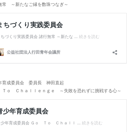
無常 ～新たなご縁を数珠つなぎ～
年育成委員会 委員長 神田直起
 Ｔｏ Ｃｈａｌｌｅｎｇｅ ～失敗を恐れずに挑戦する心～