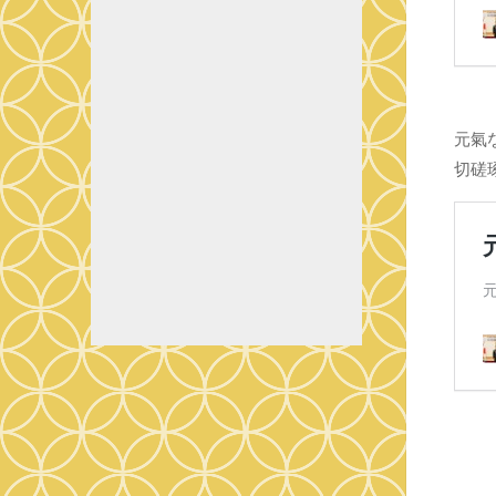
元氣
切磋