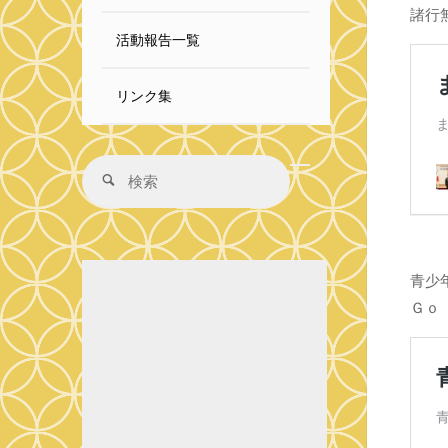
諸行
活動報告一覧
リンク集
検
検
索
索
対
象:
青少
Ｇｏ