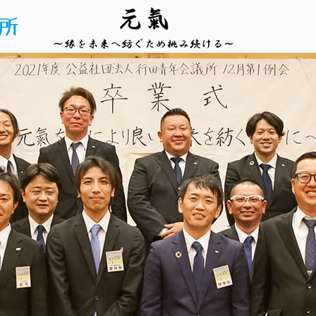
公
益
社
団
法
人
行
田
青
年
会
議
所