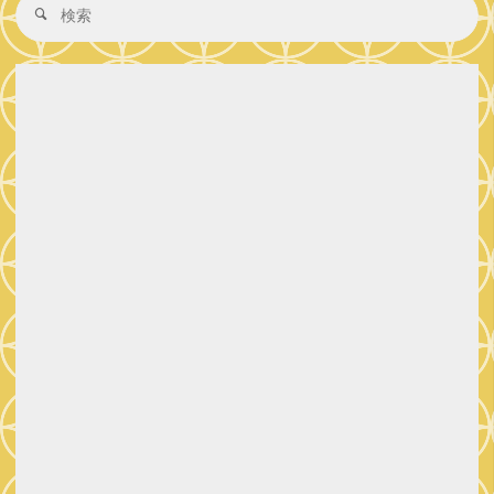
検
検
ー
索
索
動
対
シ
象
報
告！"
ョ
ン