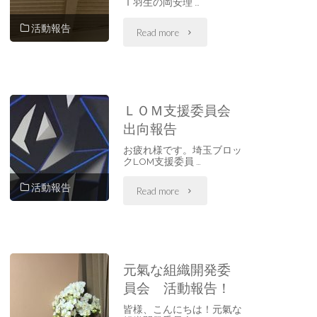
Ｉ羽生の岡安理 …
会
活動報告
"6
Read more
を
月
行
4
い
ＬＯＭ支援委員会
日
出向報告
ま
フ
お疲れ様です。埼玉ブロッ
し
クLOM支援委員 …
ラ
た！"
活動報告
"Ｌ
Read more
ワ
Ｏ
ー
Ｍ
リ
元氣な組織開発委
支
員会 活動報告！
レ
援
皆様、こんにちは！元氣な
ー！"