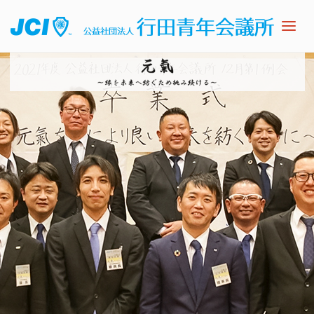
公
益
社
団
法
人
行
田
青
年
会
議
所