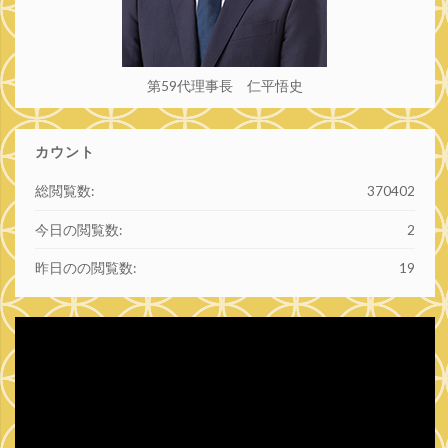
第59代理事長 仁平悟史
カウント
総閲覧数:
370402
今日の閲覧数:
2
昨日のの閲覧数:
19