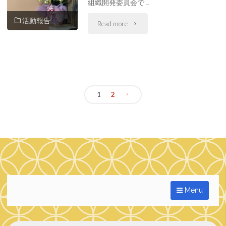
組織開発委員会で …
委
活動報告
"元
Read more
員
氣
会
な
出
組
向
1
2
織
投
報
開
告"
稿
発
ナ
委
員
ビ
Menu
会
ゲ
活