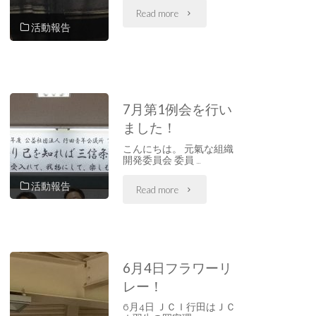
"次
Read more
12
活動報告
年
回
度
理
に
事
7月第1例会を行い
ました！
向
会
こんにちは。 元氣な組織
け
で
開発委員会 委員 …
て"
し
活動報告
"7
Read more
た！"
月
第
6月4日フラワーリ
1
レー！
例
6月4日 ＪＣＩ行田はＪＣ